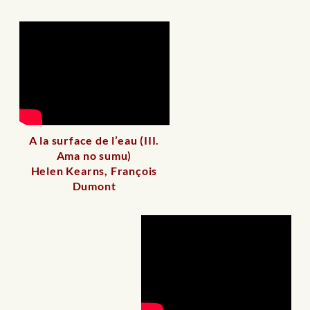
A la surface de l’eau (III.
Ama no sumu)
Helen Kearns, François
Dumont