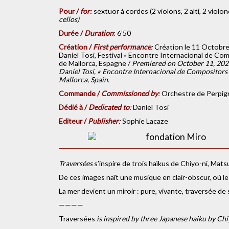
Pour /
for
:
sextuor à cordes (2 violons, 2 alti, 2 violon
cellos)
Durée /
Duration
: 6’50
Création /
First performance
:
Création le 11 Octobre 
Daniel Tosi, Festival « Encontre Internacional de Comp
de Mallorca, Espagne /
Premiered on October 11, 202
Daniel Tosi, « Encontre Internacional de Compositors 
Mallorca, Spain.
Commande /
Commissioned by
:
Orchestre de Perpig
Dédié à /
Dedicated to
:
Daniel Tosi
Editeur /
Publisher
:
Sophie Lacaze
Traversées
s’inspire de trois haïkus de Chiyo-ni, Ma
De ces images naît une musique en clair-obscur, où le 
La mer devient un miroir : pure, vivante, traversée 
————
Traversées
is inspired by three Japanese haiku by Ch