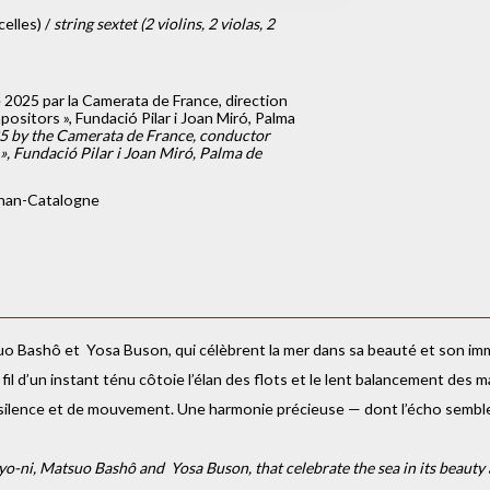
celles) /
string sextet (2 violins, 2 violas, 2
2025 par la Camerata de France, direction
ositors », Fundació Pilar i Joan Miró, Palma
5 by the Camerata de France, conductor
», Fundació Pilar i Joan Miró, Palma de
nan-Catalogne
tsuo Bashô et Yosa Buson, qui célèbrent la mer dans sa beauté et son im
fil d’un instant ténu côtoie l’élan des flots et le lent balancement des m
de silence et de mouvement. Une harmonie précieuse — dont l’écho semble
iyo-ni, Matsuo Bashô and Yosa Buson, that celebrate the sea in its beauty