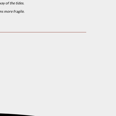
ay of the tides.
s more fragile.