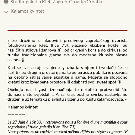
Studio-galerija Klet, Zagreb, Croatie/Croatia
Kalamos kvintet
« Se družimo u hladovini predivnog zagrebačkog dvorišta
(Studio-galerija Klet, Ilica 73). Slažemo glazbeni koktel od
različitih stilova i žanrova 🍹- od crkvenih korala do cirkusa, od
turske tradicionalne glazbe sve do moderne klupske plesne
scene… 🍾
Kad se svi sastojci zapjene, glazba (a s njom i izvođači) će se
razliti i po drugim prostorijama te po terasi, a publika je pozvana
na osobno istraživanje akustike s nama. Možete se slobodno
kretati kroz izvedbene prostore ili odabrati svoj sweet spot 🎯
Očekuju nas i gosti iznenađenja te nekoliko praizvedbi što
domaćih, što svjetskih… A za kraj, poslije svirke, nastavljamo
druženje uz tematsku playlistu složenu po guštu kalamosovaca. »
Kalamos kvintet
—————
Le 27 Juin à 19h30, « retrouvons-nous à l’ombre d’une magnifique cour
zagreboise (Studio-galerija Klet, Ilica 73).
Nous préparons un cocktail musical mêlant différents styles et genres 🍹