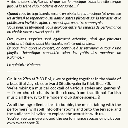
– des chœurs d’église au cirque, de la musique traditionnelle turque
jusqu’à la scène club moderne et dansante… 🍾
Quand tous les ingrédients seront en ébullition, la musique (et avec elle
les artistes) se répandra aussi dans d’autres pièces et sur la terrasse, et le
public sera invité à explorer l’acoustique en notre compagnie.
Vous pourrez librement vous déplacer entre les espaces de performance
ou choisir votre « sweet spot » 🎯
Des invités surprises sont également attendus, ainsi que plusieurs
créations inédites, aussi bien locales qu’internationales…
Et pour finir, après le concert, on continue à se retrouver autour d’une
playlist thématique concoctée selon les goûts des membres de
Kalamos. »
Le quintette Kalamos
————–
On June 27th at 7:30 PM, « we’re getting together in the shade of
a beautiful Zagreb courtyard (Studio-galerija Klet, Ilica 73).
We’re mixing a musical cocktail of various styles and genres 🍹
— from church chants to the circus, from traditional Turkish
music all the way to the modern club dance scene… 🍾
As all the ingredients start to bubble, the music (along with the
performers) will spill into other rooms and onto the terrace, and
the audience is invited to explore the acoustics with us.
You’re free to move around the performance spaces or pick your
own sweet spot 🎯