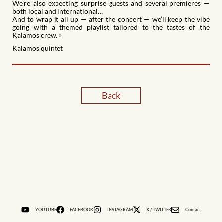
We’re also expecting surprise guests and several premieres —
both local and international…
And to wrap it all up — after the concert — we’ll keep the vibe
going with a themed playlist tailored to the tastes of the
Kalamos crew. »
Kalamos quintet
Back
YOUTUBE
FACEBOOK
INSTAGRAM
X / TWITTER
Contact