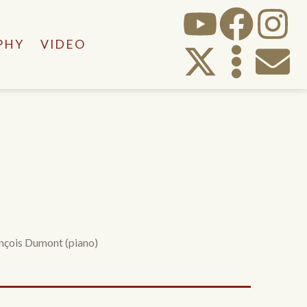
PHY
VIDEO
ançois Dumont (piano)