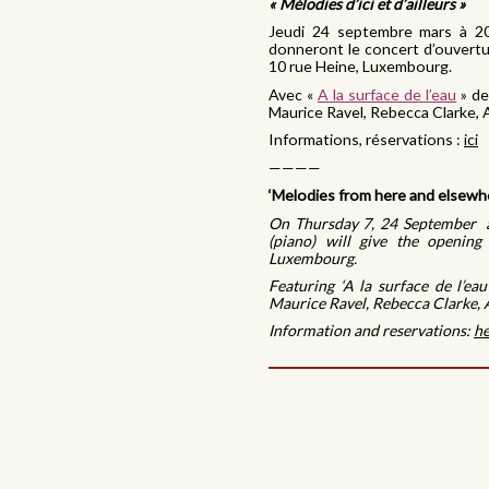
« Mélodies d’ici et d’ailleurs »
Jeudi 24 septembre mars à 20
donneront le concert d’ouvertur
10 rue Heine, Luxembourg.
Avec «
A
la surface de l’eau
» de
Maurice Ravel, Rebecca Clarke, 
Informations, réservations :
ici
————
‘Melodies from here and elsewh
On Thursday 7, 24 September a
(piano) will give the opening
Luxembourg.
Featuring ‘A la surface de l’ea
Maurice Ravel, Rebecca Clarke,
Information and reservations:
he