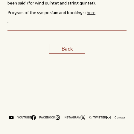
been said’ (for wind quintet and string quintet).
Program of the symposium and bookings:
here
Back
YOUTUBE
FACEBOOK
INSTAGRAM
X / TWITTER
Contact