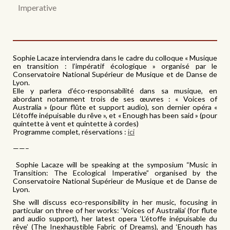
Imperative
Sophie Lacaze interviendra dans le cadre du colloque « Musique
en transition : l’impératif écologique » organisé par le
Conservatoire National Supérieur de Musique et de Danse de
Lyon.
Elle y parlera d’éco-responsabilité dans sa musique, en
abordant notamment trois de ses œuvres : « Voices of
Australia » (pour flûte et support audio), son dernier opéra «
L’étoffe inépuisable du rêve », et « Enough has been said » (pour
quintette à vent et quintette à cordes)
Programme complet, réservations :
ici
——–
Sophie Lacaze will be speaking at the symposium “Music in
Transition: The Ecological Imperative” organised by the
Conservatoire National Supérieur de Musique et de Danse de
Lyon.
She will discuss eco-responsibility in her music, focusing in
particular on three of her works: ‘Voices of Australia’ (for flute
and audio support), her latest opera ‘L’étoffe inépuisable du
rêve’ (The Inexhaustible Fabric of Dreams), and ‘Enough has