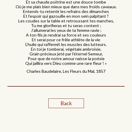
Et sa chaude poitrine est une douce tombe
Où je me plais bien mieux que dans mes froids caveaux.
Entends-tu retentir les refrains des dimanches
Et l’espoir qui gazouille en mon sein palpitant ?
Les coudes sur la table et retroussant tes manches,
Tu me glorifieras et tu seras content ;
J’allumerai les yeux de ta femme ravie ;
A ton fils je rendrai sa force et ses couleurs
Et serai pour ce frêle athlète de la vie
L’huile qui raffermit les muscles des lutteurs.
En toi je tomberai, végétale ambroisie,
Grain précieux jeté par l’éternel Semeur,
Pour que de notre amour naisse la poésie
Qui jaillira vers Dieu comme une rare fleur ! »
Charles Baudelaire, Les Fleurs du Mal, 1857
Back